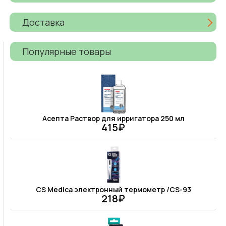
Доставка
Популярные товары
Асепта Раствор для ирригатора 250 мл
415₽
CS Medica электронный термометр /CS-93
218₽