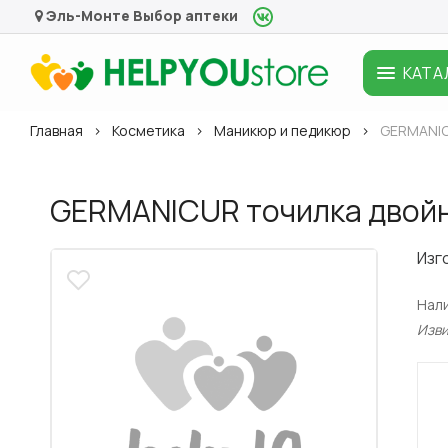
Эль-Монте
Выбор аптеки
КАТА
Главная
Косметика
Маникюр и педикюр
GERMANIC
GERMANICUR точилка двойн
Изг
Нал
Изв