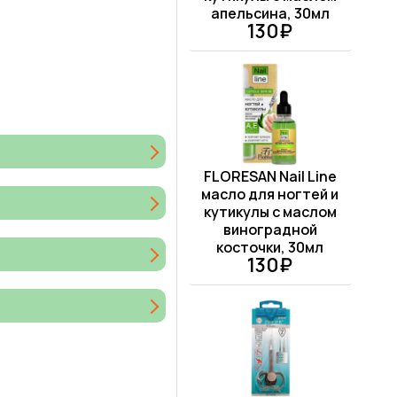
апельсина, 30мл
130₽
FLORESAN Nail Line
масло для ногтей и
кутикулы с маслом
виноградной
косточки, 30мл
130₽