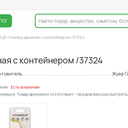
ЛОГ
UR точилка двойная с контейнером /37324
ая с контейнером /37324
отовитель
Жуер Г
ичие:
Есть в наличии
иняемся:
Товар временно отсутствует - предлагаем рассмотреть