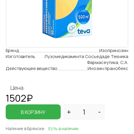
Бренд
Изопринозин
Изготовитель
Лузомедикамента Сосьедаде Текника
Фармасеутика, С.А.
Действующее вещество
Инозин пранобекс
Цена:
1502₽
В КОРЗИНУ
Наличие в Брянске:
Есть в наличии