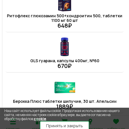
Ритофлекс глюкозамин 500+хондроитин 500, таблетки
1100 мг 60 шт
648₽
GLS гуарана, капсулы 400мг, №60
670₽
Берокка Плюс таблетки шипучие, 30 шт. Апельсин
1889₽
Наш сайт использует файлы cookie. Продолжая использование нашего
сайта, не меняя настроек cookie в браузере, вы даете согласие на
обработку файлов
cookie
.
Принять и закрыть
главное
каталог
корзина
адрес доставки
избранное