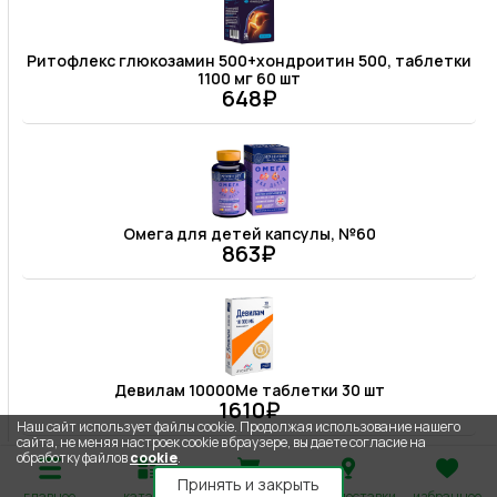
Ритофлекс глюкозамин 500+хондроитин 500, таблетки
1100 мг 60 шт
648₽
Омега для детей капсулы, №60
863₽
Девилам 10000Ме таблетки 30 шт
1610₽
Наш сайт использует файлы cookie. Продолжая использование нашего
сайта, не меняя настроек cookie в браузере, вы даете согласие на
обработку файлов
cookie
.
Принять и закрыть
главное
каталог
корзина
адрес доставки
избранное