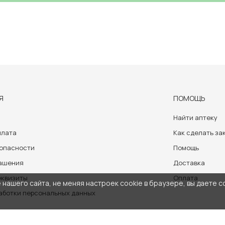
Я
ПОМОЩЬ
Найти аптеку
плата
Как сделать за
зопасности
Помощь
лашения
Доставка
еквизиты
Оплата
нашего сайта, не меняя настроек cookie в браузере, вы даете с
аботки персональных данных
носит ознакомительный характер и не может служить заменой очно