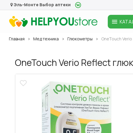
Эль-Монте
Выбор аптеки
КАТА
Главная
Мед техника
Глюкометры
OneTouch Verio
OneTouch Verio Reflect глю