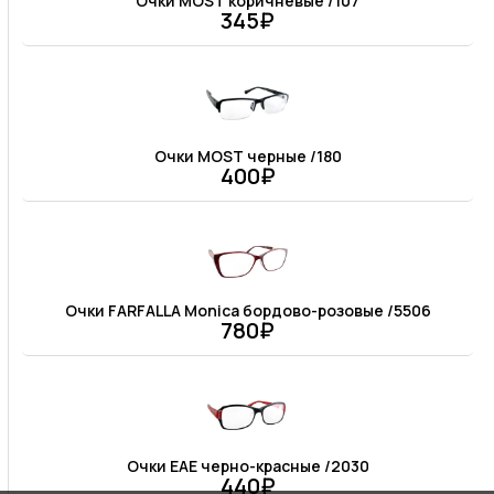
Очки MOST коричневые /107
345₽
Очки MOST черные /180
400₽
Очки FARFALLA Monica бордово-розовые /5506
780₽
Очки EAE черно-красные /2030
440₽