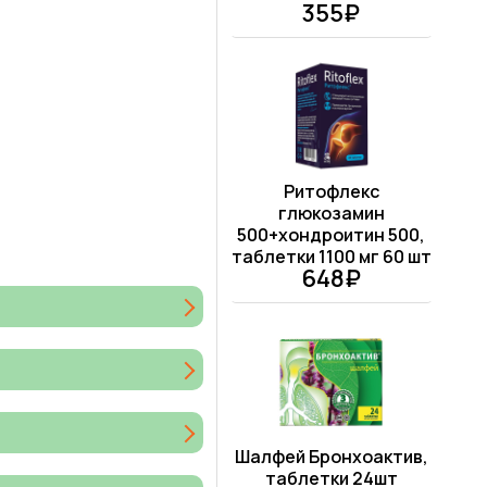
355₽
Ритофлекс
глюкозамин
500+хондроитин 500,
таблетки 1100 мг 60 шт
648₽
Шалфей Бронхоактив,
таблетки 24шт