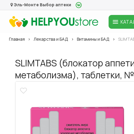
Эль-Монте
Выбор аптеки
КАТА
Главная
Лекарства и БАД
Витамины и БАД
SLIMTA
SLIMTABS (блокатор аппети
метаболизма), таблетки, 