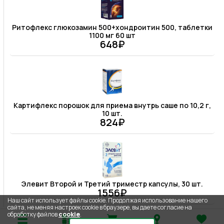
Ритофлекс глюкозамин 500+хондроитин 500, таблетки
1100 мг 60 шт
648₽
Картифлекс порошок для приема внутрь саше по 10,2 г,
10 шт.
824₽
Элевит Второй и Третий триместр капсулы, 30 шт.
1556₽
Наш сайт использует файлы cookie. Продолжая использование нашего
сайта, не меняя настроек cookie в браузере, вы даете согласие на
обработку файлов
cookie
.