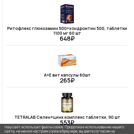
Ритофлекс глюкозамин 500+хондроитин 500, таблетки
1100 мг 60 шт
648₽
А+Е вит капсулы 60шт
265₽
TETRALAB Селен+цинк комплекс таблетки, 90 шт
553₽
Наш сайт использует файлы cookie. Продолжая использование нашего
сайта, не меняя настроек cookie в браузере, вы даете согласие на