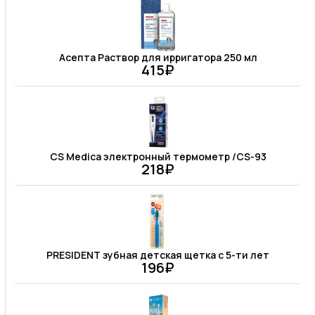
Асепта Раствор для ирригатора 250 мл
415₽
CS Medica электронный термометр /CS-93
218₽
PRESIDENT зубная детская щетка с 5-ти лет
196₽