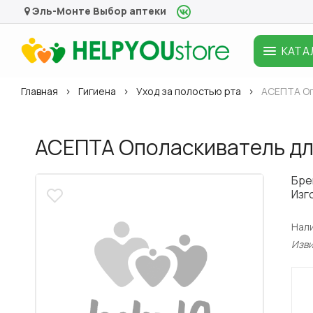
Эль-Монте
Выбор аптеки
КАТА
Главная
Гигиена
Уход за полостью рта
АСЕПТА Оп
АСЕПТА Ополаскиватель для
Бре
Изг
Нал
Изв