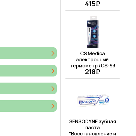
415₽
CS Medica
электронный
термометр /CS-93
218₽
SENSODYNE зубная
паста
"Восстановление и