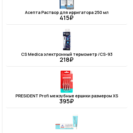
Асепта Раствор для ирригатора 250 мл
415₽
CS Medica электронный термометр /CS-93
218₽
PRESIDENT Profi межзубные ершики размером XS
395₽