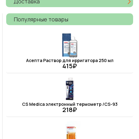
Доставка
Популярные товары
Асепта Раствор для ирригатора 250 мл
415₽
CS Medica электронный термометр /CS-93
218₽