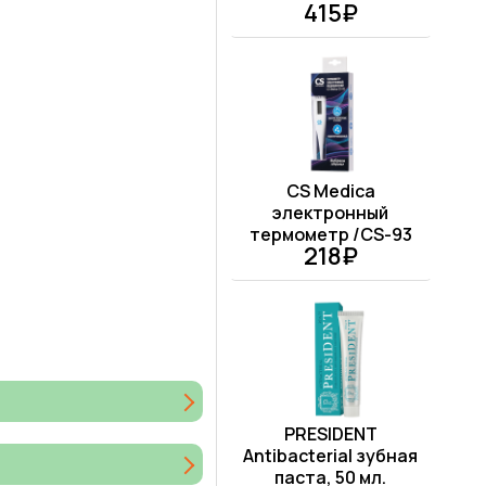
415₽
CS Medica
электронный
термометр /CS-93
218₽
PRESIDENT
Antibacterial зубная
паста, 50 мл.