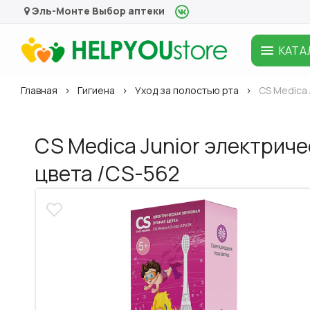
Эль-Монте
Выбор аптеки
КАТА
Главная
Гигиена
Уход за полостью рта
CS Medica 
CS Medica Junior электриче
цвета /CS-562