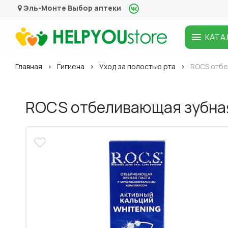
Эль-Монте
Выбор аптеки
КАТА
Главная
Гигиена
Уход за полостью рта
ROCS отбел
ROCS отбеливающая зубная 