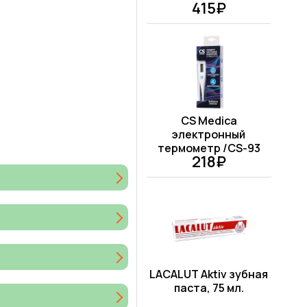
415₽
CS Medica
электронный
термометр /CS-93
218₽
LACALUT Aktiv зубная
паста, 75 мл.