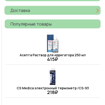
Доставка
Популярные товары
Асепта Раствор для ирригатора 250 мл
415₽
CS Medica электронный термометр /CS-93
218₽