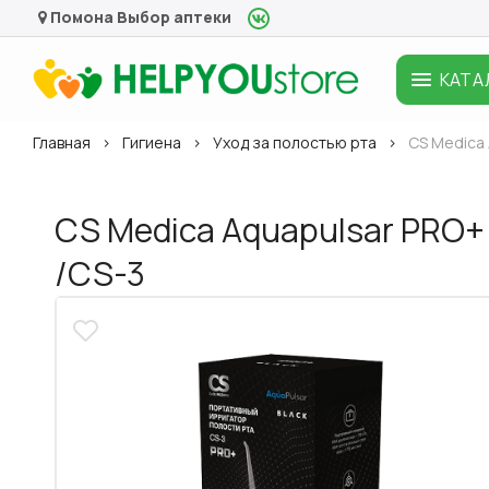
Помона
Выбор аптеки
КАТА
Главная
Гигиена
Уход за полостью рта
CS Medica
CS Medica Aquapulsar PRO+
/CS-3