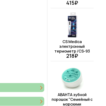
415₽
CS Medica
электронный
термометр /CS-93
218₽
АВАНТА зубной
порошок "Семейный с
морскими