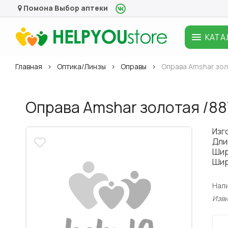
Помона
Выбор аптеки
КАТА
Главная
Оптика/Линзы
Оправы
Оправа Amshar зол
Оправа Amshar золотая /88
Изг
Дли
Шир
Шир
Нал
Изв