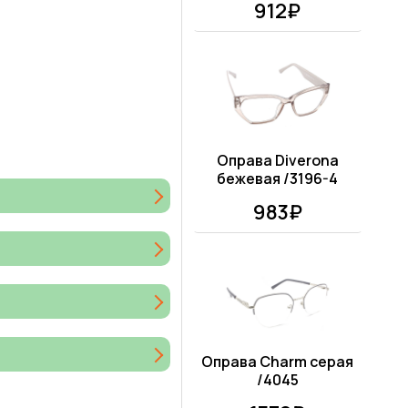
912₽
Оправа Diverona
бежевая /3196-4
983₽
Оправа Charm серая
/4045