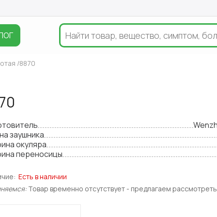
ЛОГ
отая /8870
70
отовитель
Wenzho
на заушника
ина окуляра
ина переносицы
ичие:
Есть в наличии
иняемся:
Товар временно отсутствует - предлагаем рассмотреть