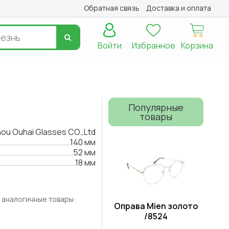
Обратная связь
Доставка и оплата
Войти
Избранное
Корзина
Популярные
товары
u Ouhai Glasses CO.,Ltd
140 мм
52 мм
18 мм
 аналогичные товары:
Оправа Mien золото
/8524