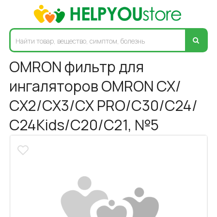
OMRON фильтр для
ингаляторов OMRON СХ/
СХ2/СХ3/СХ PRO/С30/С24/
С24Kids/С20/С21, №5