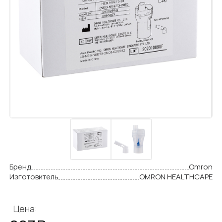
Бренд
Omron
Изготовитель
OMRON HEALTHCAPE
Цена: