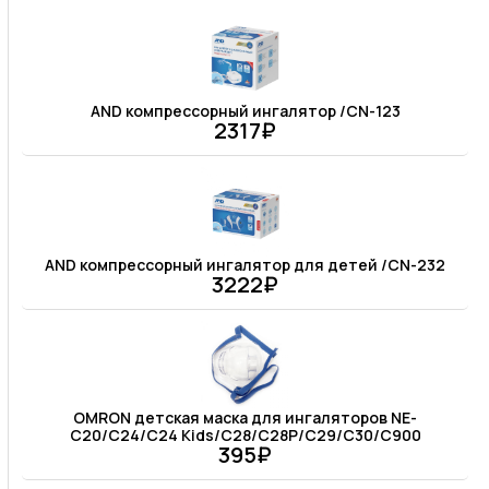
AND компрессорный ингалятор /CN-123
2317₽
AND компрессорный ингалятор для детей /CN-232
3222₽
OMRON детская маска для ингаляторов NE-
C20/C24/C24 Kids/C28/C28P/C29/C30/C900
395₽