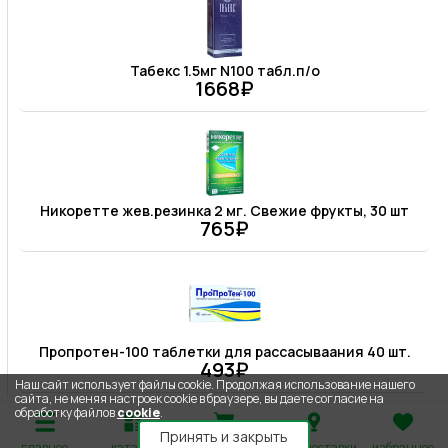
Табекс 1.5мг N100 табл.п/о
1668₽
Никоретте жев.резинка 2 мг. Свежие фрукты, 30 шт
765₽
Пропротен-100 таблетки для рассасываания 40 шт.
493₽
Наш сайт использует файлы cookie. Продолжая использование нашего
сайта, не меняя настроек cookie в браузере, вы даете согласие на
обработку файлов
cookie
.
Принять и закрыть
главное
каталог
корзина
адрес доставки
избранное