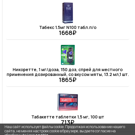
Табекс 1.5мг N100 табл.п/о
1668₽
Никоретте, 1 мг/доза, 150 доз, спрей для местного
применения дозированный, со вкусом мяты, 13.2 мл,1 шт.
1865₽
Табакетте таблетки 1,5 мг, 100 шт
713₽
Наш сайт использует файлы cookie. Продолжая использование нашего
сайта, не меняя настроек cookie в браузере, вы даете согласие на