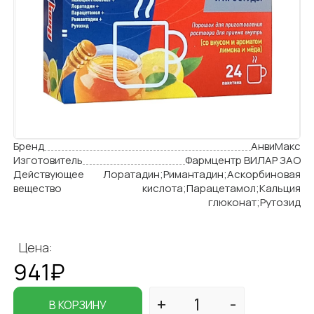
Бренд
АнвиМакс
Изготовитель
Фармцентр ВИЛАР ЗАО
Действующее
Лоратадин;Римантадин;Аскорбиновая
вещество
кислота;Парацетамол;Кальция
глюконат;Рутозид
Цена:
941₽
В КОРЗИНУ