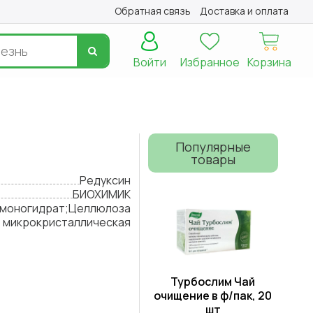
Обратная связь
Доставка и оплата
Войти
Избранное
Корзина
Популярные
товары
Редуксин
БИОХИМИК
 моногидрат;Целлюлоза
микрокристаллическая
Турбослим Чай
очищение в ф/пак, 20
шт