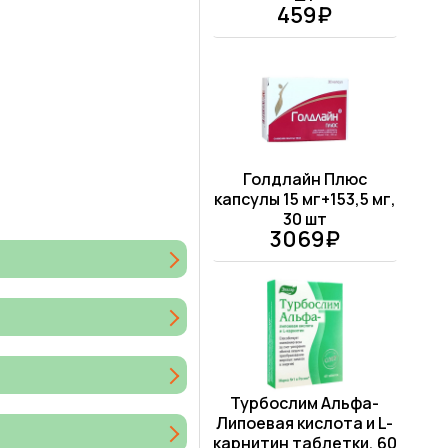
459₽
Голдлайн Плюс
капсулы 15 мг+153,5 мг,
30 шт
3069₽
Турбослим Альфа-
Липоевая кислота и L-
карнитин таблетки, 60