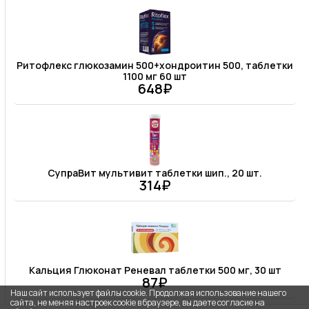
Ритофлекс глюкозамин 500+хондроитин 500, таблетки
1100 мг 60 шт
648₽
СупраВит мультивит таблетки шип., 20 шт.
314₽
Кальция Глюконат Реневал таблетки 500 мг, 30 шт
87₽
Наш сайт использует файлы cookie. Продолжая использование нашего
сайта, не меняя настроек cookie в браузере, вы даете согласие на