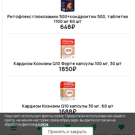
Ритофлекс глюкозамин 500+хондроитин 500, таблетки
1100 мг 60 шт
648₽
Кардиом Коэнзим Q10 Форте капсулы 100 мг, 30 шт
1850₽
Кардиом Коэнзим Q10 капсулы 30 мг, 60 шт
1688₽
Наш сайт использует файлы cookie. Продолжая использование нашего
сайта, не меняя настроек cookie в браузере, вы даете согласие на
обработку файлов
cookie
.
Принять и закрыть
главное
каталог
корзина
адрес доставки
избранное