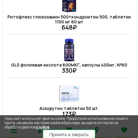
Ритофлекс глюкозамин 500+хондроитин 500, таблетки
1100 мг 60 шт
648₽
GLS фолиевая кислота 600МКГ, капсулы 400мг, №60
330₽
Аскорутин таблетки 50 шт.
173₽
Наш сайт использует файлы cookie. Продолжая использование нашего
сайта, не меняя настроек cookie в браузере, вы даете согласие на
обработку файлов
cookie
.
Принять и закрыть
главное
каталог
корзина
адрес доставки
избранное