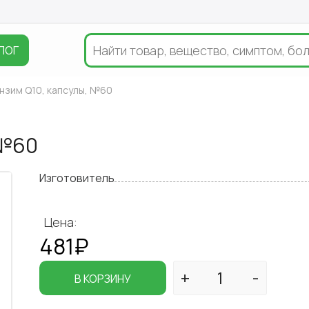
ЛОГ
нзим Q10, капсулы, №60
 №60
Изготовитель
Цена:
481₽
В КОРЗИНУ