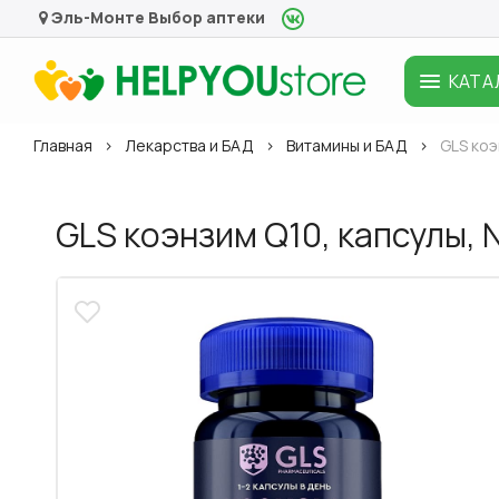
Эль-Монте
Выбор аптеки
КАТА
Главная
Лекарства и БАД
Витамины и БАД
GLS коэ
GLS коэнзим Q10, капсулы,