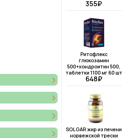
355₽
Ритофлекс
глюкозамин
500+хондроитин 500,
таблетки 1100 мг 60 шт
648₽
SOLGAR жир из печени
норвежской трески