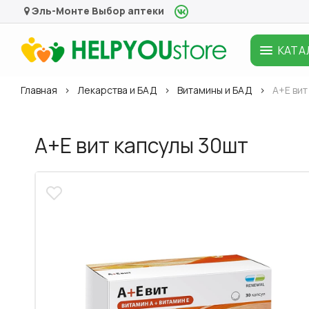
Эль-Монте
Выбор аптеки
КАТА
Главная
Лекарства и БАД
Витамины и БАД
А+Е вит
А+Е вит капсулы 30шт