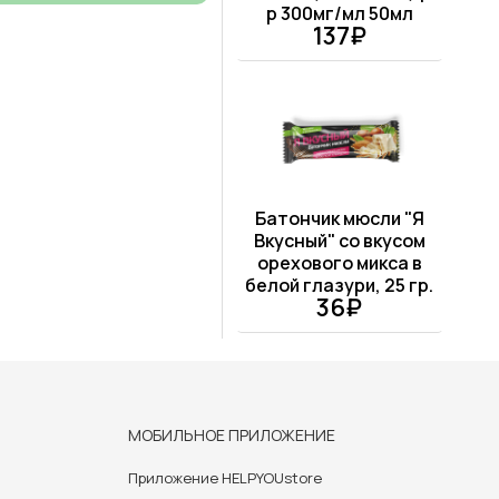
р 300мг/мл 50мл
137₽
Батончик мюсли "Я
Вкусный" со вкусом
орехового микса в
белой глазури, 25 гр.
36₽
МОБИЛЬНОЕ ПРИЛОЖЕНИЕ
Приложение HELPYOUstore