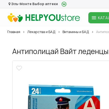
Эль-Монте
Выбор аптеки
КАТА
Главная
Лекарства и БАД
Витамины и БАД
Антипол
Антиполицай Вайт леденцы