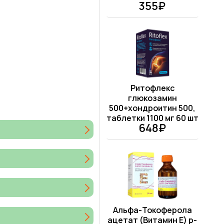
355₽
Ритофлекс
глюкозамин
500+хондроитин 500,
таблетки 1100 мг 60 шт
648₽
Альфа-Токоферола
ацетат (Витамин Е) р-