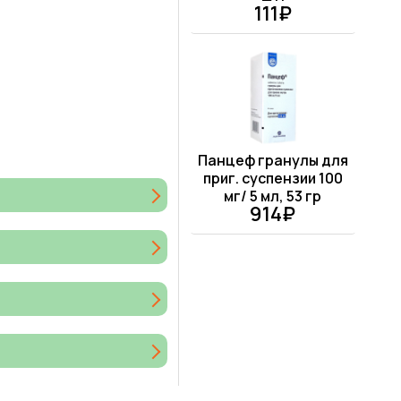
111₽
Панцеф гранулы для
приг. суспензии 100
мг/ 5 мл, 53 гр
914₽