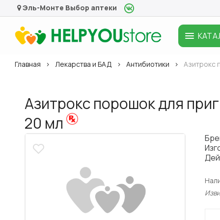
Эль-Монте
Выбор аптеки
КАТА
Главная
Лекарства и БАД
Антибиотики
Азитрокс п
Азитрокс порошок для приг.
20 мл
Бре
Изг
Дей
Нал
Изв