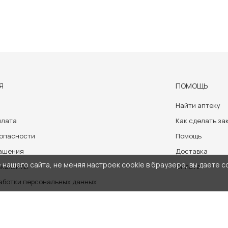
Я
ПОМОЩЬ
Найти аптеку
плата
Как сделать за
зопасности
Помощь
лашения
Доставка
нашего сайта, не меняя настроек cookie в браузере, вы даете с
еквизиты
Оплата
аботки персональных данных
носит ознакомительный характер и не может служить заменой очно