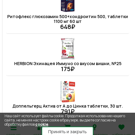
Ритофлекс глюкозамин 500+хондроитин 500, таблетки
1100 мг 60 шт
648₽
HERBION Эхинацея Иммуно со вкусом вишни, №25
175₽
Доппельгерц Актив от А до Цинка таблетки, 30 шт.
791₽
Наш сайт использует файлы cookie. Продолжая использование нашего
сайта, не меняя настроек cookie в браузере, вы даете согласие на
обработку файлов
cookie
.
Принять и закрыть
главное
каталог
корзина
адрес доставки
избранное