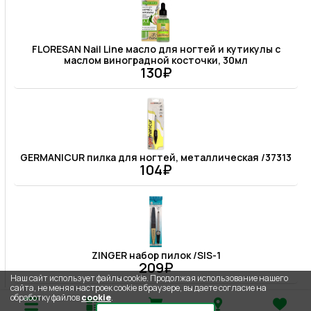
FLORESAN Nail Line масло для ногтей и кутикулы с
маслом виноградной косточки, 30мл
130₽
GERMANICUR пилка для ногтей, металлическая /37313
104₽
ZINGER набор пилок /SIS-1
209₽
Наш сайт использует файлы cookie. Продолжая использование нашего
сайта, не меняя настроек cookie в браузере, вы даете согласие на
обработку файлов
cookie
.