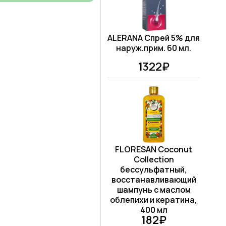
ALERANA Спрей 5% для
наруж.прим. 60 мл.
1322₽
FLORESAN Coconut
Collection
бессульфатный,
восстанавливающий
шампунь с маслом
облепихи и кератина,
400 мл
182₽