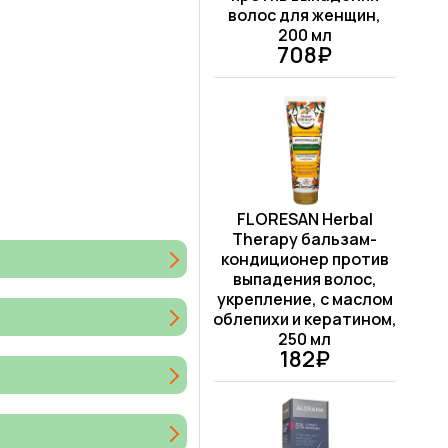
волос для женщин,
200 мл
708₽
FLORESAN Herbal
Therapy бальзам-
кондиционер против
выпадения волос,
укрепление, с маслом
облепихи и кератином,
250 мл
182₽