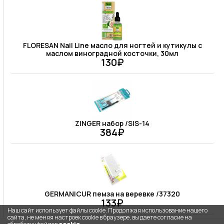
FLORESAN Nail Line масло для ногтей и кутикулы с
маслом виноградной косточки, 30мл
130₽
ZINGER набор /SIS-14
384₽
GERMANICUR пемза на веревке /37320
133₽
Наш сайт использует файлы cookie. Продолжая использование нашего
сайта, не меняя настроек cookie в браузере, вы даете согласие на