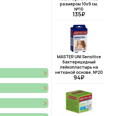
размером 10х9 см,
№10
135₽
MASTER UNI Sensitive
бактерицидный
лейкопластырь на
нетканой основе, №20
94₽