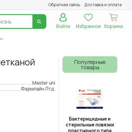
Обратная связь
Доставка и оплата
Войти
Избранное
Корзина
см
нетканой
Популярные
товары
Master uni
Фармлайн Лтд.
Бактерицидные и
стерильные повязки
пластырного типа