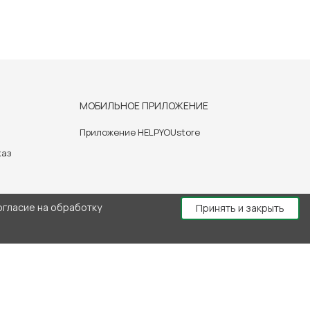
МОБИЛЬНОЕ ПРИЛОЖЕНИЕ
Приложение HELPYOUstore
каз
огласие на обработку
Принять и закрыть
й консультации врача.
создание сайта: Bryansk-Web.Ru