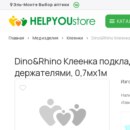
Эль-Монте
Выбор аптеки
КАТА
Главная
Мед изделия
Клеенки
Dino&Rhino Клеенк
Dino&Rhino Клеенка подкла
держателями, 0,7мх1м
Изг
Нал
Изв