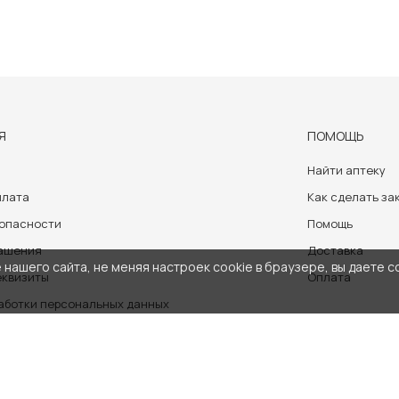
Я
ПОМОЩЬ
Найти аптеку
плата
Как сделать за
зопасности
Помощь
лашения
Доставка
нашего сайта, не меняя настроек cookie в браузере, вы даете с
еквизиты
Оплата
аботки персональных данных
носит ознакомительный характер и не может служить заменой очно