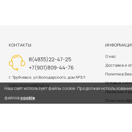
КОНТАКТЫ
ИНФОРМАЦИ
О нас
8(4835)22-47-25
Доставка и о
+7(901)809-44-76
Политика Бе
г. Трубчевск, ул.Володарского, дом №3/1
Условия сог
helpyoustore@mail.ru
Наш сайт использует файлы cookie. Продолжая использование 
Лицензии и р
файлов
cookie
.
Политика обр
Информация на сайте 
2020-2026: helpyoustore.ru