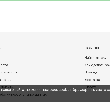
Я
ПОМОЩЬ
Найти аптеку
плата
Как сделать за
зопасности
Помощь
лашения
Доставка
еквизиты
Оплата
нашего сайта, не меняя настроек cookie в браузере, вы даете с
аботки персональных данных
носит ознакомительный характер и не может служить заменой очно