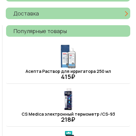
Доставка
Популярные товары
Асепта Раствор для ирригатора 250 мл
415₽
CS Medica электронный термометр /CS-93
218₽