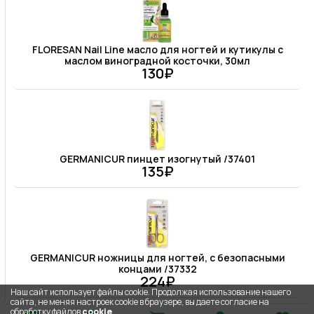
FLORESAN Nail Line масло для ногтей и кутикулы с
маслом виноградной косточки, 30мл
130₽
GERMANICUR пинцет изогнутый /37401
135₽
GERMANICUR ножницы для ногтей, с безопасными
концами /37332
224₽
Наш сайт использует файлы cookie. Продолжая использование нашего
сайта, не меняя настроек cookie в браузере, вы даете согласие на
обработку файлов
cookie
.