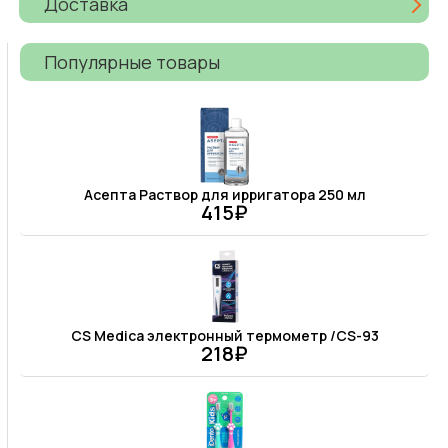
Доставка
Популярные товары
Асепта Раствор для ирригатора 250 мл
415₽
CS Medica электронный термометр /CS-93
218₽