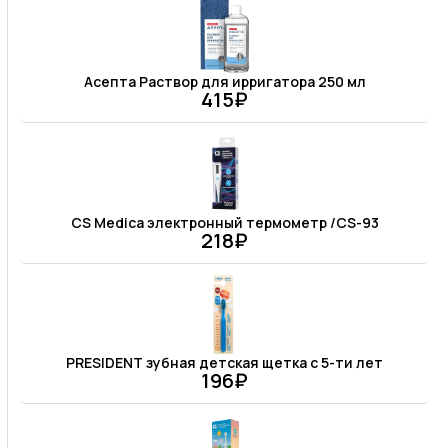
Асепта Раствор для ирригатора 250 мл
415₽
CS Medica электронный термометр /CS-93
218₽
PRESIDENT зубная детская щетка с 5-ти лет
196₽