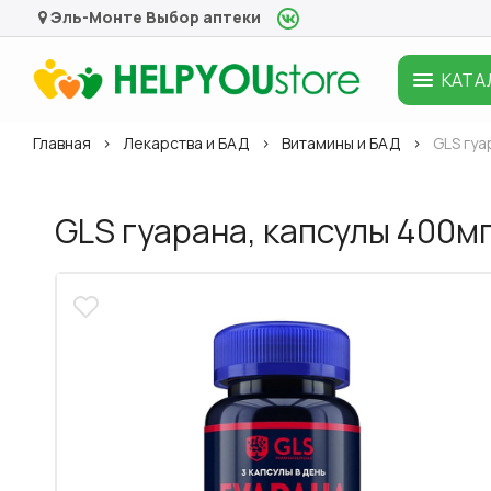
Эль-Монте
Выбор аптеки
КАТА
Главная
Лекарства и БАД
Витамины и БАД
GLS гуа
GLS гуарана, капсулы 400м