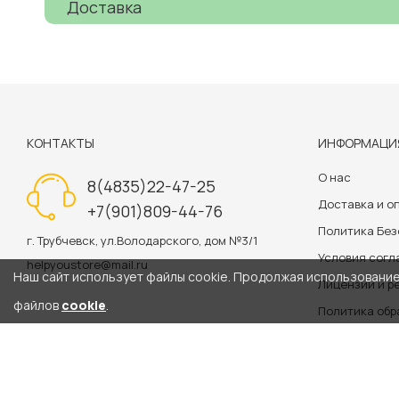
Доставка
КОНТАКТЫ
ИНФОРМАЦИ
О нас
8(4835)22-47-25
Доставка и о
+7(901)809-44-76
Политика Бе
г. Трубчевск, ул.Володарского, дом №3/1
Условия сог
helpyoustore@mail.ru
Наш сайт использует файлы cookie. Продолжая использование 
Лицензии и р
файлов
cookie
.
Политика обр
Информация на сайте 
2020-2026: helpyoustore.ru