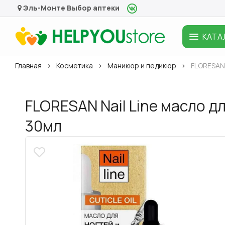
Эль-Монте
Выбор аптеки
КАТА
Главная
Косметика
Маникюр и педикюр
FLORESAN 
FLORESAN Nail Line масло д
30мл