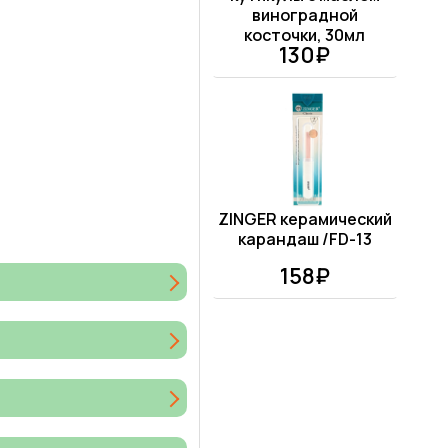
виноградной
косточки, 30мл
130₽
ZINGER керамический
карандаш /FD-13
158₽