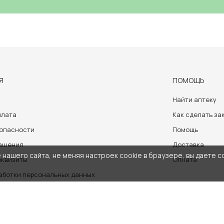
Я
ПОМОЩЬ
Найти аптеку
плата
Как сделать за
зопасности
Помощь
лашения
Доставка
нашего сайта, не меняя настроек cookie в браузере, вы даете с
еквизиты
Оплата
аботки персональных данных
носит ознакомительный характер и не может служить заменой очно