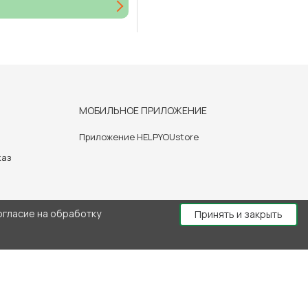
МОБИЛЬНОЕ ПРИЛОЖЕНИЕ
Приложение HELPYOUstore
каз
огласие на обработку
Принять и закрыть
й консультации врача.
создание сайта: Bryansk-Web.Ru