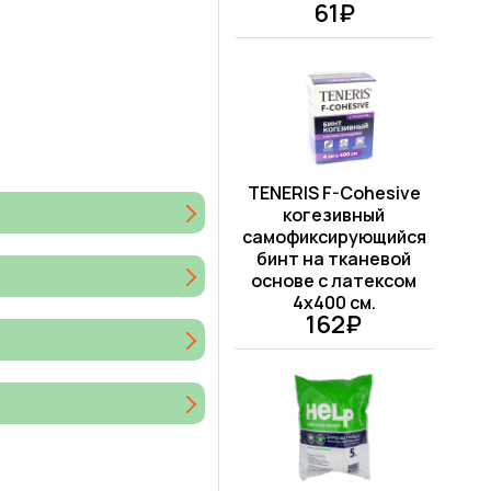
61₽
TENERIS F-Cohesive
когезивный
самофиксирующийся
бинт на тканевой
основе с латексом
4х400 см.
162₽