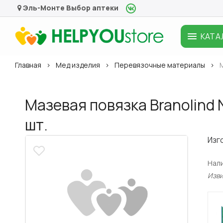
Эль-Монте
Выбор аптеки
КАТА
Главная
Мед изделия
Перевязочные материалы
М
Мазевая повязка Branolind N
шт.
Изг
Нал
Изв