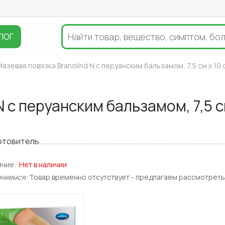
ЛОГ
азевая повязка Branolind N с перуанским бальзамом, 7,5 см х 10 с
 с перуанским бальзамом, 7,5 см
отовитель
ичие:
Нет в наличии
иняемся:
Товар временно отсутствует - предлагаем рассмотреть