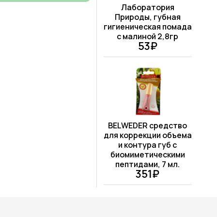
Лаборатория
Природы, губная
гигиеническая помада
с малиной 2,8гр
53₽
BELWEDER средство
для коррекции объема
и контура губ с
биомиметическими
пептидами, 7 мл.
351₽