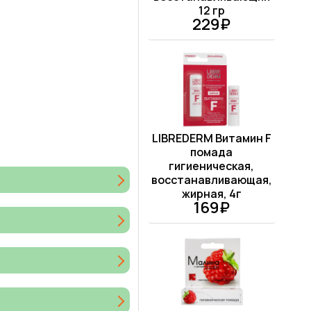
12 гр
229₽
LIBREDERM Витамин F
помада
гигиеническая,
восстанавливающая,
жирная, 4г
169₽