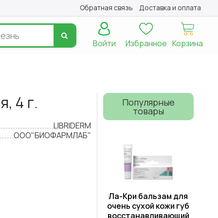
Обратная связь
Доставка и оплата
Войти
Избранное
Корзина
, 4 г.
Популярные
товары
LIBRIDERM
ООО"БИОФАРМЛАБ"
Ла-Кри бальзам для
очень сухой кожи губ
восстанавливающий