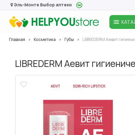
Эль-Монте
Выбор аптеки
КАТА
Главная
Косметика
Губы
LIBREDERM Аевит гигиени
LIBREDERM Аевит гигиениче