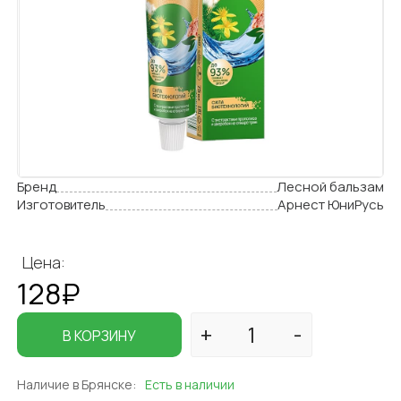
Бренд
Лесной бальзам
Изготовитель
Арнест ЮниРусь
Цена:
128₽
В КОРЗИНУ
Наличие в Брянске:
Есть в наличии