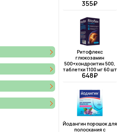
355₽
Ритофлекс
глюкозамин
500+хондроитин 500,
таблетки 1100 мг 60 шт
648₽
Йодангин порошок для
полоскания с