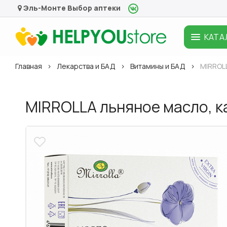
Эль-Монте
Выбор аптеки
КАТА
Главная
Лекарства и БАД
Витамины и БАД
MIRROL
MIRROLLA льняное масло, к