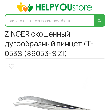
ZINGER скошенный
дугообразный пинцет /T-
053S (86053-S ZI)